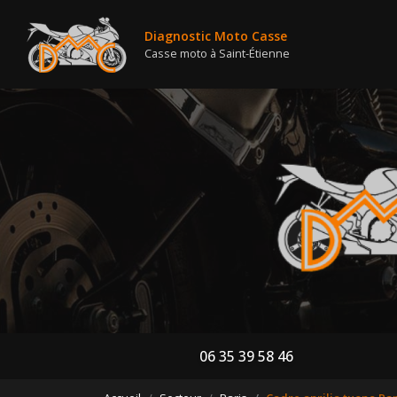
Nav
Aller
au
Diagnostic Moto Casse
contenu
Casse moto à Saint-Étienne
principal
06 35 39 58 46