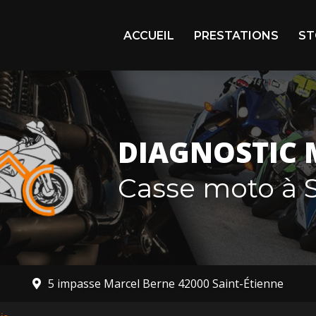
igation principale
ACCUEIL
PRESTATIONS
ST
Arr
En 
Mot
DIAGNOSTIC 
Mot
Casse moto à S
5 impasse Marcel Berne 42000 Saint-Étienne