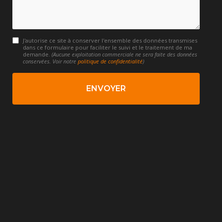
J'autorise ce site à conserver l'ensemble des données transmises
dans ce formulaire pour faciliter le suivi et le traitement de ma
demande.
(Aucune exploitation commerciale ne sera faite des données
conservées. Voir notre
politique de confidentialité
)