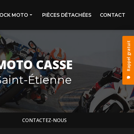
OCK MOTO
PIÈCES DÉTACHÉES
CONTACT
ivage
Rappel gratuit
stock
os déjà vendues
MOTO CASSE
os réservées
aint-Étienne
CONTACTEZ-NOUS