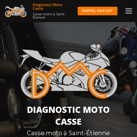
Aller
Diagnostic Moto
au
Casse
RAPPEL GRATUIT
Casse moto à Saint-
contenu
Étienne
principal
DIAGNOSTIC MOTO
CASSE
Casse moto à Saint-Étienne