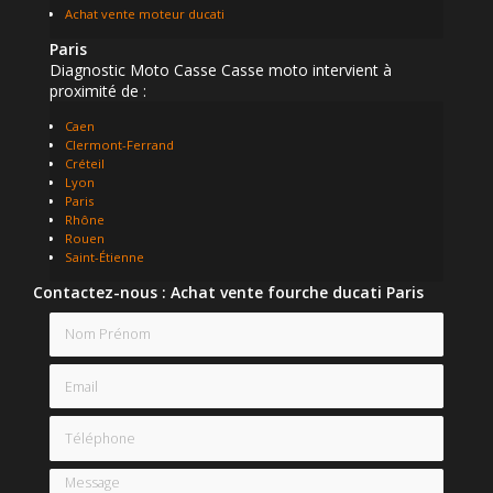
Achat vente moteur ducati
Paris
Diagnostic Moto Casse Casse moto intervient à
proximité de :
Caen
Clermont-Ferrand
Créteil
Lyon
Paris
Rhône
Rouen
Saint-Étienne
Contactez-nous : Achat vente fourche ducati Paris
Nom Prénom
Email
Téléphone
Message