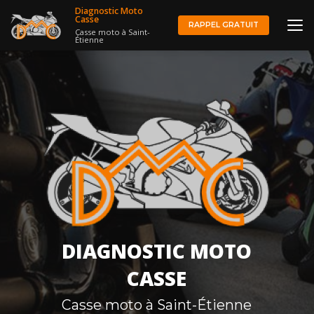
Aller
Diagnostic Moto
au
Casse
RAPPEL GRATUIT
Casse moto à Saint-
contenu
Étienne
principal
DIAGNOSTIC MOTO
CASSE
Casse moto à Saint-Étienne