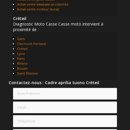
Achat vente kawasaki accidentée
Achat vente moteur ducati
Créteil
Diagnostic Moto Casse Casse moto intervient à
proximité de :
Caen
Clermont-Ferrand
Créteil
Lyon
Paris
Rhône
Rouen
Saint-Étienne
Contactez-nous : Cadre aprilia tuono Créteil
Nom Prénom
Email
Téléphone