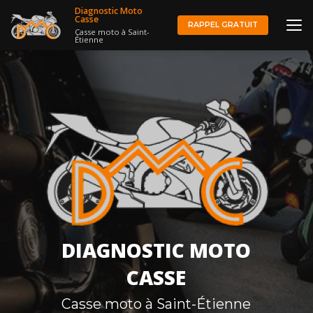
Aller
Diagnostic Moto
au
Casse
RAPPEL GRATUIT
Casse moto à Saint-
contenu
Étienne
principal
DIAGNOSTIC MOTO
CASSE
Casse moto à Saint-Étienne