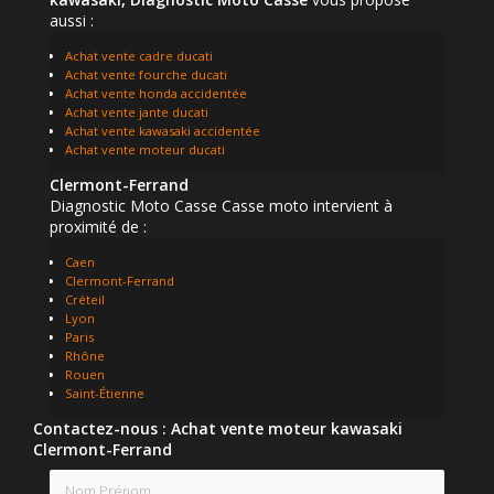
aussi :
Achat vente cadre ducati
Achat vente fourche ducati
Achat vente honda accidentée
Achat vente jante ducati
Achat vente kawasaki accidentée
Achat vente moteur ducati
Clermont-Ferrand
Diagnostic Moto Casse Casse moto intervient à
proximité de :
Caen
Clermont-Ferrand
Créteil
Lyon
Paris
Rhône
Rouen
Saint-Étienne
Contactez-nous : Achat vente moteur kawasaki
Clermont-Ferrand
Nom Prénom