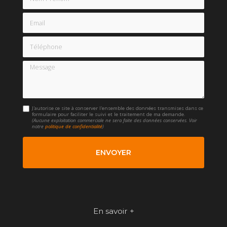
Email
Téléphone
Message
J'autorise ce site à conserver l'ensemble des données transmises dans ce
formulaire pour faciliter le suivi et le traitement de ma demande.
(Aucune exploitation commerciale ne sera faite des données conservées. Voir
notre
politique de confidentialité
)
En savoir +