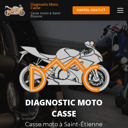
Aller
Diagnostic Moto
au
Casse
RAPPEL GRATUIT
Casse moto à Saint-
contenu
Étienne
principal
DIAGNOSTIC MOTO
CASSE
Casse moto à Saint-Étienne