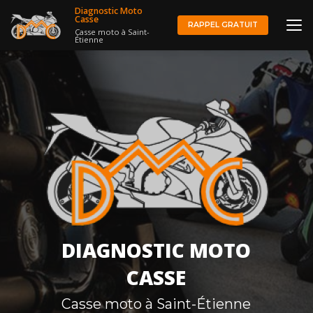
Aller
Diagnostic Moto
au
Casse
RAPPEL GRATUIT
Casse moto à Saint-
contenu
Étienne
principal
DIAGNOSTIC MOTO
CASSE
Casse moto à Saint-Étienne