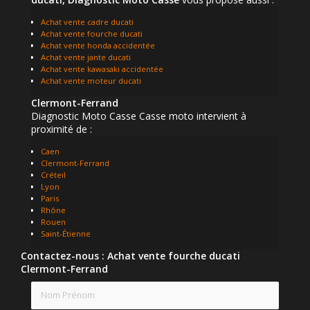
Achat vente cadre ducati
Achat vente fourche ducati
Achat vente honda accidentée
Achat vente jante ducati
Achat vente kawasaki accidentée
Achat vente moteur ducati
Clermont-Ferrand
Diagnostic Moto Casse Casse moto intervient à
proximité de :
Caen
Clermont-Ferrand
Créteil
Lyon
Paris
Rhône
Rouen
Saint-Étienne
Contactez-nous : Achat vente fourche ducati
Clermont-Ferrand
Nom Prénom