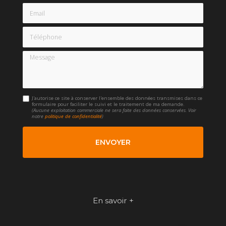
Email
Téléphone
Message
J'autorise ce site à conserver l'ensemble des données transmises dans ce
formulaire pour faciliter le suivi et le traitement de ma demande.
(Aucune exploitation commerciale ne sera faite des données conservées. Voir
notre
politique de confidentialité
)
En savoir +