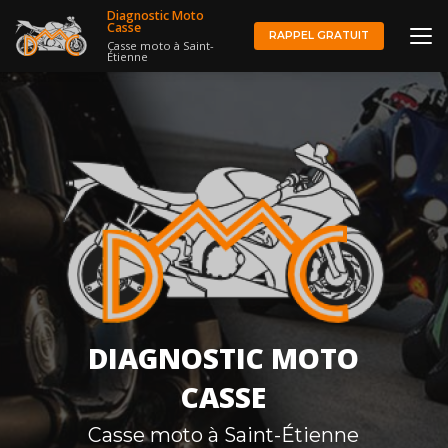
Aller
Diagnostic Moto
au
Casse
RAPPEL GRATUIT
Casse moto à Saint-
contenu
Étienne
principal
DIAGNOSTIC MOTO
CASSE
Casse moto à Saint-Étienne