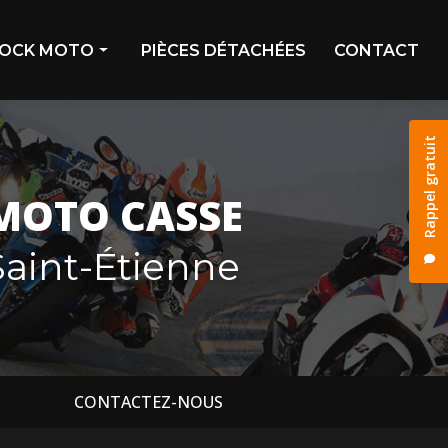
OCK MOTO
PIÈCES DÉTACHÉES
CONTACT
ivage
Rappel gratuit
stock
os déjà vendues
MOTO CASSE
os réservées
aint-Étienne
CONTACTEZ-NOUS