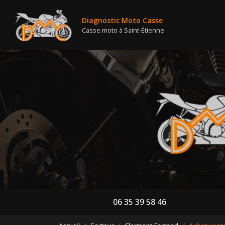
Nav
Aller
au
Diagnostic Moto Casse
contenu
Casse moto à Saint-Étienne
principal
06 35 39 58 46