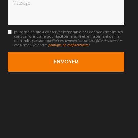
Message
J'autorise ce site à conserver l'ensemble des données transmises
dans ce formulaire pour faciliter le suivi et le traitement de ma
demande.
(Aucune exploitation commerciale ne sera faite des données
conservées. Voir notre
politique de confidentialité
)