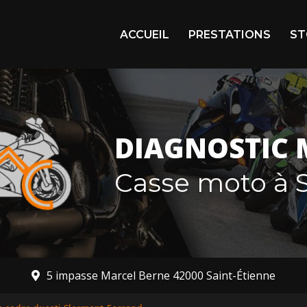
igation principale
ACCUEIL
PRESTATIONS
ST
Arr
En 
Mot
DIAGNOSTIC 
Mot
Casse moto à S
5 impasse Marcel Berne 42000 Saint-Étienne