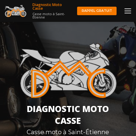
Aller
Diagnostic Moto
au
Casse
RAPPEL GRATUIT
Casse moto à Saint-
contenu
Étienne
principal
DIAGNOSTIC MOTO
CASSE
Casse moto à Saint-Étienne