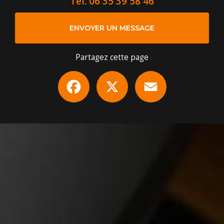
Tél.
06 35 39 58 46
ENVOYER UN MESSAGE
Partagez cette page
Facebook
X
Email