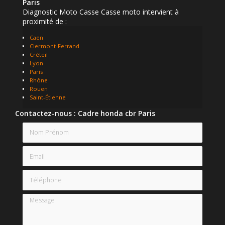
Paris
Diagnostic Moto Casse Casse moto intervient à
proximité de :
Caen
Clermont-Ferrand
Créteil
Lyon
Paris
Rhône
Rouen
Saint-Étienne
Contactez-nous : Cadre honda cbr Paris
Nom Prénom
Email
Téléphone
Message