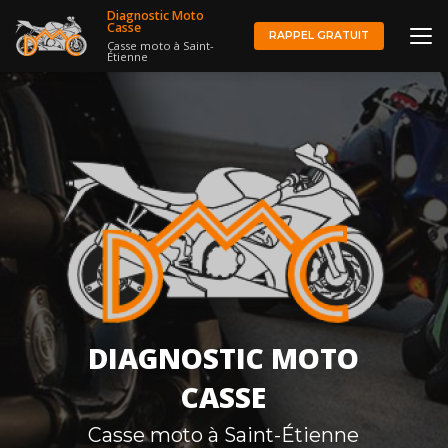
Aller
Diagnostic Moto
au
Casse
RAPPEL GRATUIT
Casse moto à Saint-
contenu
Étienne
principal
DIAGNOSTIC MOTO
CASSE
Casse moto à Saint-Étienne