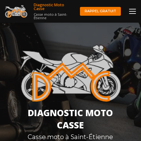
Aller
Diagnostic Moto
au
Casse
RAPPEL GRATUIT
Casse moto à Saint-
contenu
Étienne
principal
DIAGNOSTIC MOTO
CASSE
Casse moto à Saint-Étienne