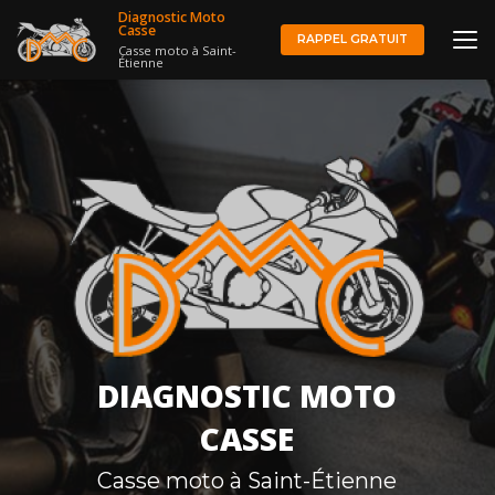
Aller
Diagnostic Moto
au
Casse
RAPPEL GRATUIT
Casse moto à Saint-
contenu
Étienne
principal
DIAGNOSTIC MOTO
CASSE
Casse moto à Saint-Étienne