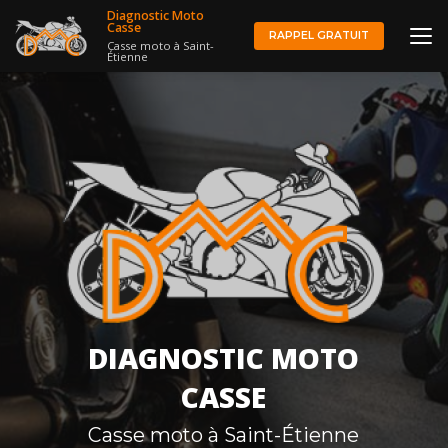
Aller
Diagnostic Moto
au
Casse
RAPPEL GRATUIT
Casse moto à Saint-
contenu
Étienne
principal
DIAGNOSTIC MOTO
CASSE
Casse moto à Saint-Étienne