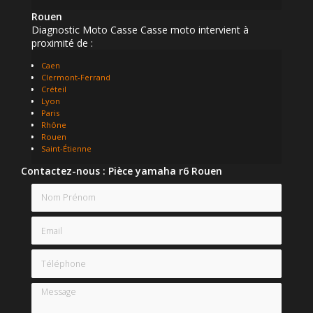
Rouen
Diagnostic Moto Casse Casse moto intervient à
proximité de :
Caen
Clermont-Ferrand
Créteil
Lyon
Paris
Rhône
Rouen
Saint-Étienne
Contactez-nous : Pièce yamaha r6 Rouen
Nom Prénom
Email
Téléphone
Message