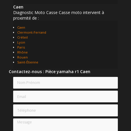
Caen
Diagnostic Moto Casse Casse moto intervient à
proximité de :
Caen
Clermont-Ferrand
Créteil
Lyon
Paris
Rhône
Rouen
Saint-Étienne
Contactez-nous : Pièce yamaha r1 Caen
Nom Prénom
Email
Téléphone
Message