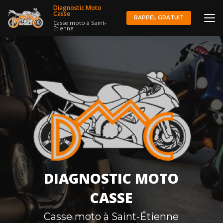
Aller
Diagnostic Moto
au
Casse
RAPPEL GRATUIT
Casse moto à Saint-
contenu
Étienne
principal
DIAGNOSTIC MOTO
CASSE
Casse moto à Saint-Étienne