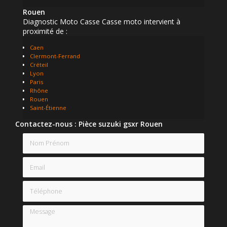
Rouen
Diagnostic Moto Casse Casse moto intervient à
proximité de :
Caen
Clermont-Ferrand
Créteil
Lyon
Paris
Rhône
Rouen
Saint-Étienne
Contactez-nous : Pièce suzuki gsxr Rouen
Nom Prénom
Email
Téléphone
Message