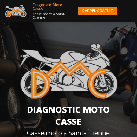
Aller
Diagnostic Moto
au
Casse
RAPPEL GRATUIT
Casse moto à Saint-
contenu
Étienne
principal
DIAGNOSTIC MOTO
CASSE
Casse moto à Saint-Étienne