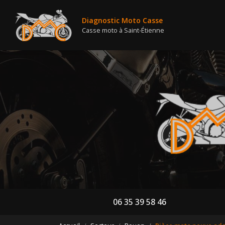
Nav
Aller
au
Diagnostic Moto Casse
contenu
Casse moto à Saint-Étienne
principal
06 35 39 58 46