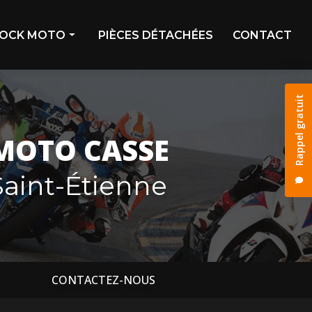
OCK MOTO
PIÈCES DÉTACHÉES
CONTACT
ivage
Rappel gratuit
stock
os déjà vendues
MOTO CASSE
os réservées
aint-Étienne
CONTACTEZ-NOUS