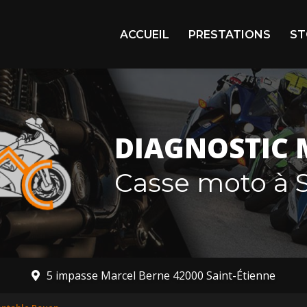
igation principale
ACCUEIL
PRESTATIONS
ST
Arr
En 
Mot
DIAGNOSTIC 
Mot
Casse moto à S
5 impasse Marcel Berne 42000 Saint-Étienne