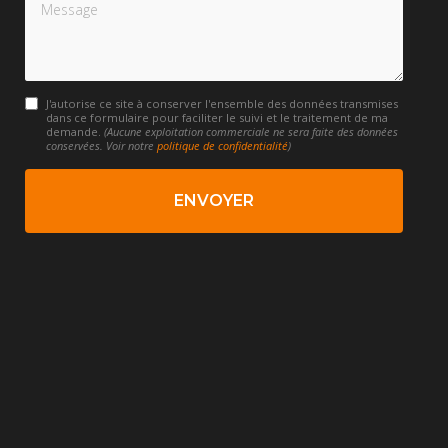
Message
J'autorise ce site à conserver l'ensemble des données transmises
dans ce formulaire pour faciliter le suivi et le traitement de ma
demande.
(Aucune exploitation commerciale ne sera faite des données
conservées. Voir notre
politique de confidentialité
)