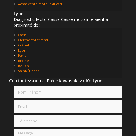
Achat vente moteur ducati
Lyon
Diagnostic Moto Casse Casse moto intervient à
proximité de :
Caen
Clermont-Ferrand
Créteil
Lyon
Paris
Rhône
Rouen
Saint-Étienne
Contactez-nous : Pièce kawasaki zx10r Lyon
Nom Prénom
Email
Téléphone
Message