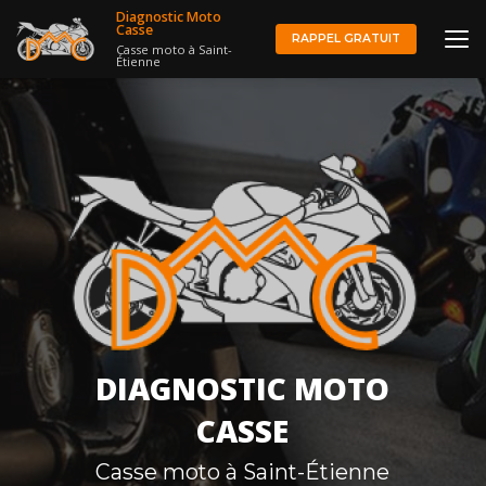
Aller
Diagnostic Moto
au
Casse
RAPPEL GRATUIT
Casse moto à Saint-
contenu
Étienne
principal
DIAGNOSTIC MOTO
CASSE
Casse moto à Saint-Étienne