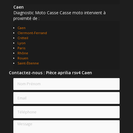
Caen
Diagnostic Moto Casse Casse moto intervient à
proximité de :
Caen
Clermont-Ferrand
Créteil
Lyon
Paris
Rhône
Rouen
Saint-Étienne
Contactez-nous : Pièce aprilia rsv4 Caen
Nom Prénom
Email
Téléphone
Message