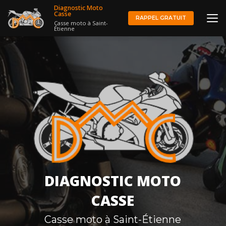
Aller
Diagnostic Moto
au
Casse
RAPPEL GRATUIT
Casse moto à Saint-
contenu
Étienne
principal
DIAGNOSTIC MOTO
CASSE
Casse moto à Saint-Étienne