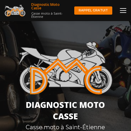
Aller
Diagnostic Moto
au
Casse
RAPPEL GRATUIT
Casse moto à Saint-
contenu
Étienne
principal
DIAGNOSTIC MOTO
CASSE
Casse moto à Saint-Étienne