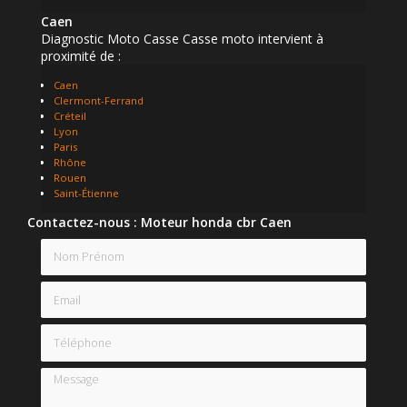
Caen
Diagnostic Moto Casse Casse moto intervient à
proximité de :
Caen
Clermont-Ferrand
Créteil
Lyon
Paris
Rhône
Rouen
Saint-Étienne
Contactez-nous : Moteur honda cbr Caen
Nom Prénom
Email
Téléphone
Message