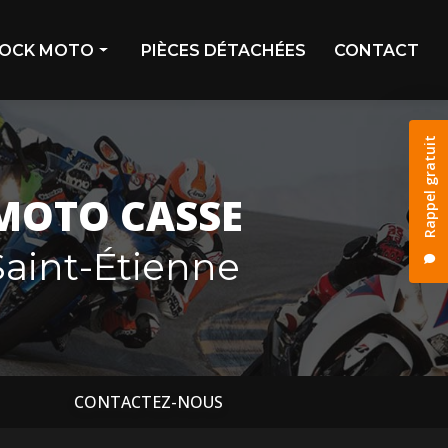
OCK MOTO
PIÈCES DÉTACHÉES
CONTACT
ivage
Rappel gratuit
stock
os déjà vendues
MOTO CASSE
os réservées
aint-Étienne
CONTACTEZ-NOUS