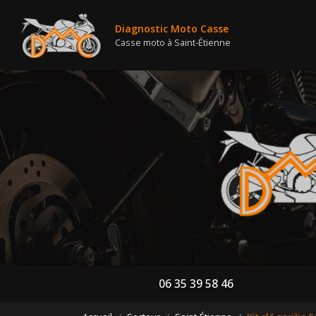
Nav
Aller
au
Diagnostic Moto Casse
contenu
Casse moto à Saint-Étienne
principal
06 35 39 58 46