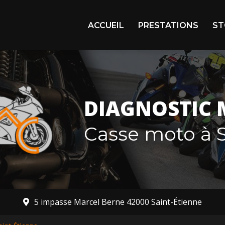
igation principale
ACCUEIL
PRESTATIONS
ST
Arr
En 
Mot
DIAGNOSTIC 
Mot
Casse moto à S
5 impasse Marcel Berne 42000 Saint-Étienne