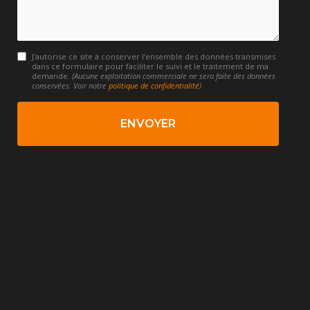
J'autorise ce site à conserver l'ensemble des données transmises
dans ce formulaire pour faciliter le suivi et le traitement de ma
demande.
(Aucune exploitation commerciale ne sera faite des données
conservées. Voir notre
politique de confidentialité
)