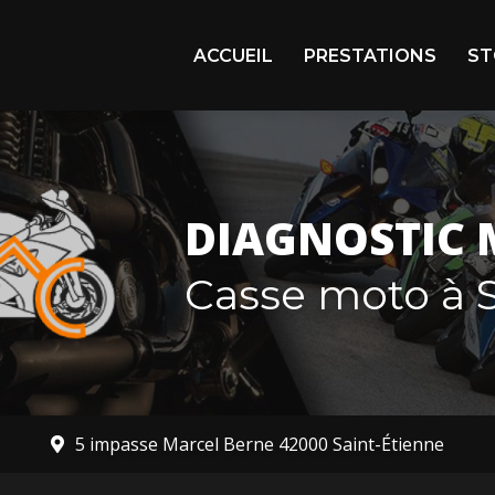
igation principale
ACCUEIL
PRESTATIONS
ST
Arr
En 
Mot
DIAGNOSTIC 
Mot
Casse moto à S
5 impasse Marcel Berne 42000 Saint-Étienne