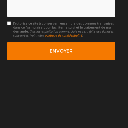
J'autorise ce site à conserver l'ensemble des données transmises
dans ce formulaire pour faciliter le suivi et le traitement de ma
demande.
(Aucune exploitation commerciale ne sera faite des données
conservées. Voir notre
politique de confidentialité
)