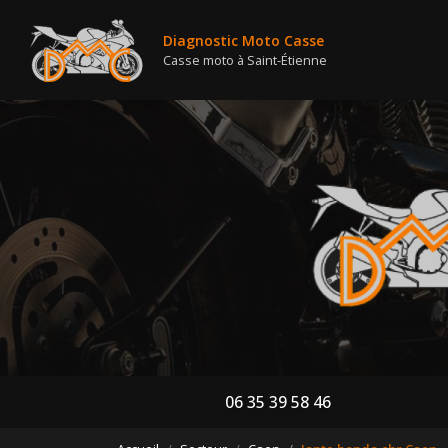
Nav
Aller
au
Diagnostic Moto Casse
contenu
Casse moto à Saint-Étienne
principal
06 35 39 58 46