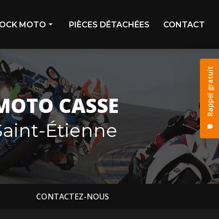
OCK MOTO
PIÈCES DÉTACHÉES
CONTACT
ivage
Rappel gratuit
stock
os déjà vendues
MOTO CASSE
os réservées
aint-Étienne
CONTACTEZ-NOUS