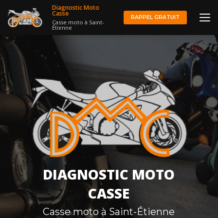
Aller
Diagnostic Moto
au
Casse
RAPPEL GRATUIT
Casse moto à Saint-
contenu
Étienne
principal
DIAGNOSTIC MOTO
CASSE
Casse moto à Saint-Étienne