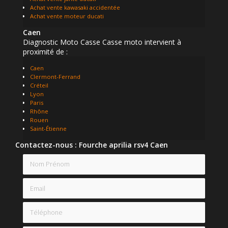
Achat vente kawasaki accidentée
Achat vente moteur ducati
Caen
Diagnostic Moto Casse Casse moto intervient à
proximité de :
Caen
Clermont-Ferrand
Créteil
Lyon
Paris
Rhône
Rouen
Saint-Étienne
Contactez-nous : Fourche aprilia rsv4 Caen
Nom Prénom
Email
Téléphone