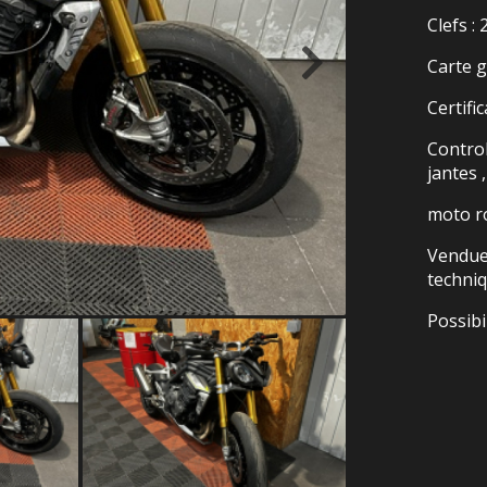
Clefs : 
Carte g
Certifi
Control
jantes ,
moto r
Vendue 
techni
Possibi