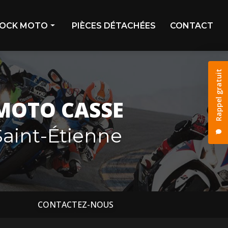
OCK MOTO
PIÈCES DÉTACHÉES
CONTACT
ivage
Rappel gratuit
stock
os déjà vendues
MOTO CASSE
os réservées
aint-Étienne
CONTACTEZ-NOUS