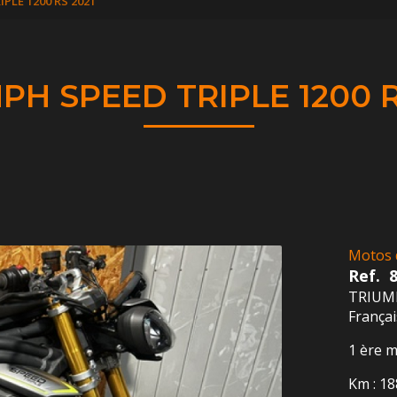
PLE 1200 RS 2021
PH SPEED TRIPLE 1200 R
Motos 
Ref.
TRIUMP
França
1 ère m
Km : 1