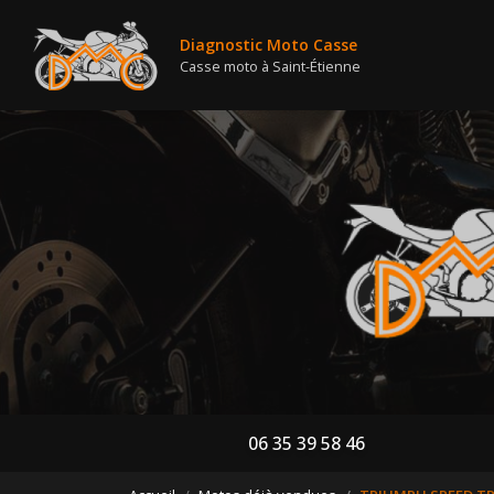
Nav
Aller
au
Diagnostic Moto Casse
contenu
Casse moto à Saint-Étienne
principal
06 35 39 58 46