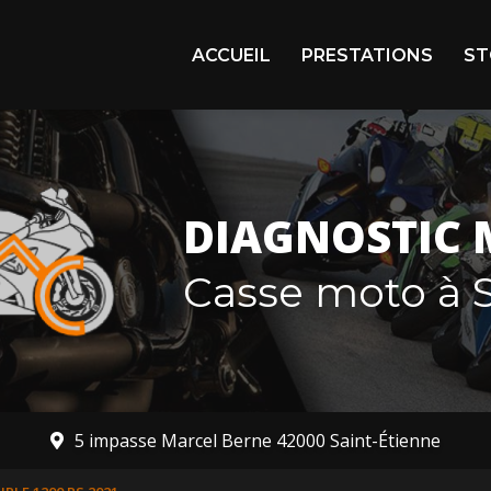
igation principale
ACCUEIL
PRESTATIONS
ST
Arr
En 
Mot
DIAGNOSTIC 
Mot
Casse moto à S
5 impasse Marcel Berne 42000 Saint-Étienne