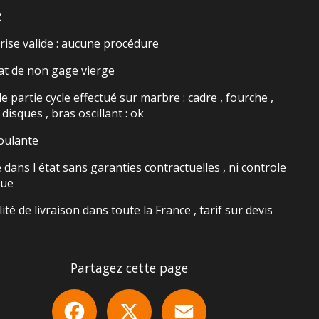
2
rise valide : aucune procédure
cat de non gage vierge
e partie cycle effectué sur marbre : cadre , fourche ,
 disques , bras oscillant : ok
oulante
dans l état sans garanties contractuelles , ni controle
que
lité de livraison dans toute la France , tarif sur devis
Partagez cette page
Facebook
X
Email