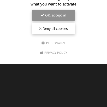
what you want to activate
06/08/2026
Pièces détachées TRIUMPH SPEED
OK, accept all
TRIPLE 1050 R 2012 disponible sur
Paris
Deny all cookies
Des nouvelles pièces détachées de triumph speed
triple 1050 R 2012 visible en photos sur le site
Expéditions dans toute la France , Dom-tom ,
PERSONALIZE
Europe
PRIVACY POLICY
TOUTE L'ACTUALITÉ