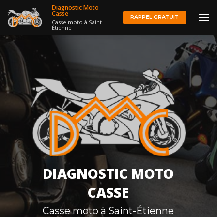
Aller
Diagnostic Moto
au
Casse
RAPPEL GRATUIT
Casse moto à Saint-
contenu
Étienne
principal
DIAGNOSTIC MOTO
CASSE
Casse moto à Saint-Étienne