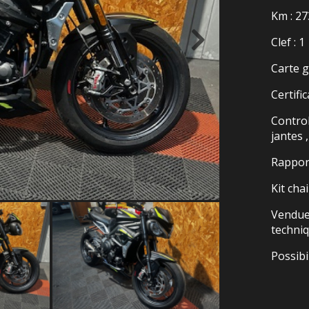
Km : 2
Clef : 1
Carte g
Certifi
Control
jantes ,
Rappor
Kit cha
Vendue 
techni
Possibi