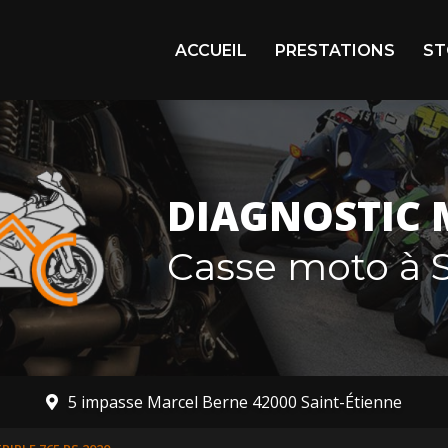
igation principale
ACCUEIL
PRESTATIONS
ST
Arr
En 
Mot
DIAGNOSTIC 
Mot
Casse moto à S
5 impasse Marcel Berne 42000 Saint-Étienne