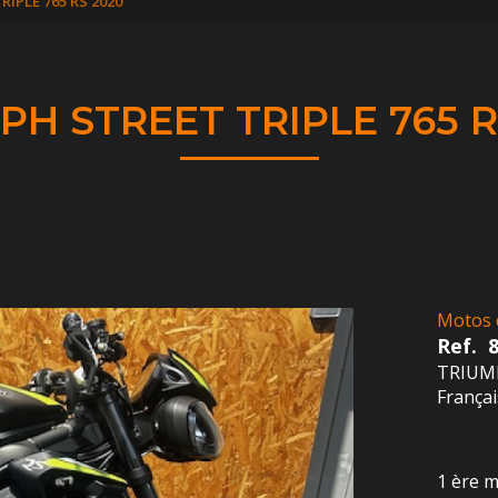
IPLE 765 RS 2020
PH STREET TRIPLE 765 R
Motos 
Ref.
TRIUMP
França
1 ère m