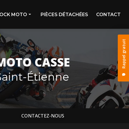
OCK MOTO
PIÈCES DÉTACHÉES
CONTACT
ivage
Rappel gratuit
stock
os déjà vendues
MOTO CASSE
os réservées
aint-Étienne
CONTACTEZ-NOUS