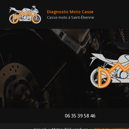
Nav
Aller
au
Diagnostic Moto Casse
contenu
Casse moto à Saint-Étienne
principal
06 35 39 58 46