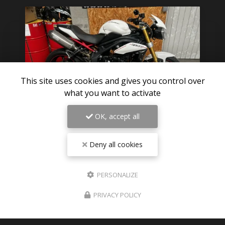
This site uses cookies and gives you control over
what you want to activate
OK, accept all
06/08/2026
Deny all cookies
Pièces détachées TRIUMPH SPEED
TRIPLE 1050 R 2012 disponible sur
Paris
PERSONALIZE
Des nouvelles pièces détachées de triumph speed
PRIVACY POLICY
triple 1050 R 2012 visible en photos sur le site
Expéditions dans toute la France , Dom-tom ,
Europe