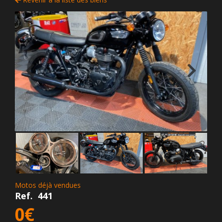
Motos déjà vendues
Ref.
441
0€