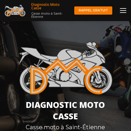
Aller
Diagnostic Moto
au
Casse
RAPPEL GRATUIT
Casse moto à Saint-
contenu
Étienne
principal
DIAGNOSTIC MOTO
CASSE
Casse moto à Saint-Étienne