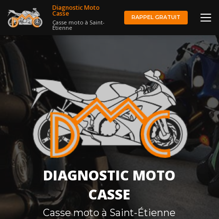
Aller
Diagnostic Moto
au
Casse
RAPPEL GRATUIT
Casse moto à Saint-
contenu
Étienne
principal
DIAGNOSTIC MOTO
CASSE
Casse moto à Saint-Étienne