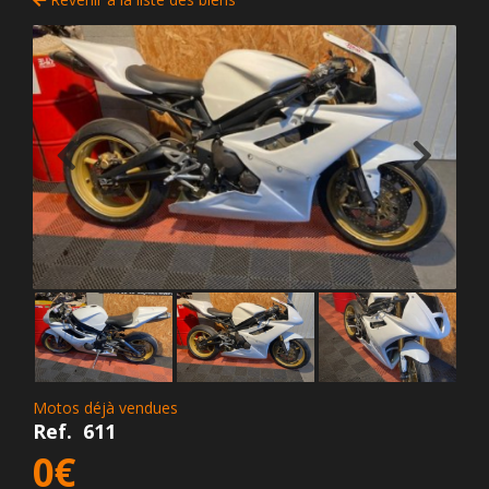
Motos déjà vendues
Ref.
611
0€