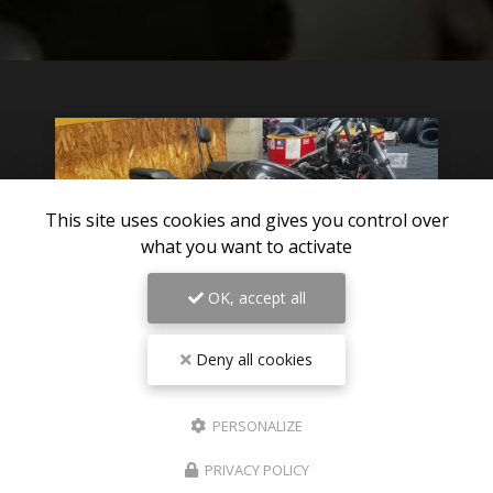
This site uses cookies and gives you control over
what you want to activate
OK, accept all
Deny all cookies
06/08/2026
PERSONALIZE
Pièces détachées TRIUMPH 1200 RS
2025 disponible sur Paris
PRIVACY POLICY