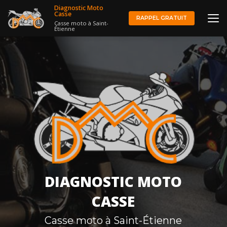
Aller
Diagnostic Moto
au
Casse
RAPPEL GRATUIT
Casse moto à Saint-
contenu
Étienne
principal
DIAGNOSTIC MOTO
CASSE
Casse moto à Saint-Étienne