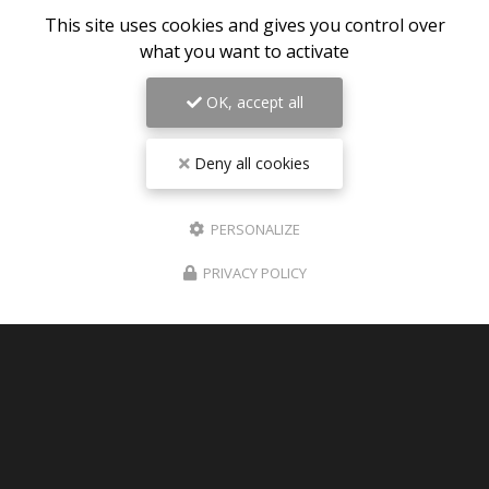
This site uses cookies and gives you control over
what you want to activate
OK, accept all
Deny all cookies
PERSONALIZE
PRIVACY POLICY
06/08/2026
Pièces détachées TRIUMPH SPEED
TRIPLE 1050 R 2012 disponible sur
Paris
Des nouvelles pièces détachées de triumph speed
triple 1050 R 2012 visible en photos sur le site
Expéditions dans toute la France , Dom-tom ,
Europe