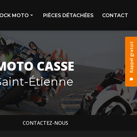
OCK MOTO
PIÈCES DÉTACHÉES
CONTACT
ivage
Rappel gratuit
stock
os déjà vendues
MOTO CASSE
os réservées
aint-Étienne
CONTACTEZ-NOUS