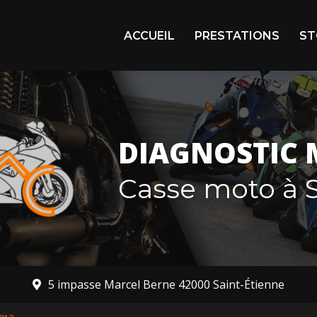
igation principale
ACCUEIL
PRESTATIONS
ST
Arr
En 
Mot
DIAGNOSTIC 
Mot
Casse moto à S
5 impasse Marcel Berne 42000 Saint-Étienne