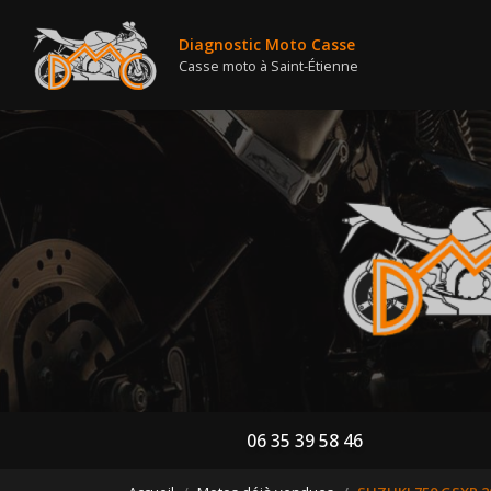
Nav
Aller
au
Diagnostic Moto Casse
contenu
Casse moto à Saint-Étienne
principal
06 35 39 58 46