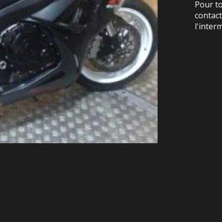
Pour t
contac
l'inter