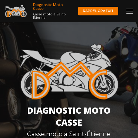
Aller
Diagnostic Moto
au
Casse
RAPPEL GRATUIT
Casse moto à Saint-
contenu
Étienne
principal
DIAGNOSTIC MOTO
CASSE
Casse moto à Saint-Étienne