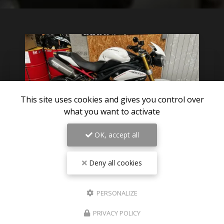
This site uses cookies and gives you control over
what you want to activate
OK, accept all
Deny all cookies
06/08/2026
Pièces détachées TRIUMPH SPEED
TRIPLE 1050 R 2012 disponible sur
PERSONALIZE
Paris
PRIVACY POLICY
Des nouvelles pièces détachées de triumph speed