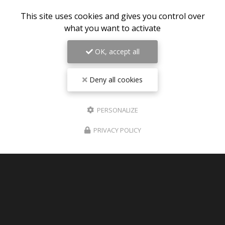
This site uses cookies and gives you control over
what you want to activate
OK, accept all
06/08/2026
Pièces détachées TRIUMPH 1200 RS
Deny all cookies
2025 disponible sur Paris
les pièces détachées pour TRIUMPH SPEED
PERSONALIZE
TRIPLE 1200 RS 2025 sont disponible sur la
boutique , rubrique : PIECES DETACHEES
PRIVACY POLICY
TOUTE L'ACTUALITÉ