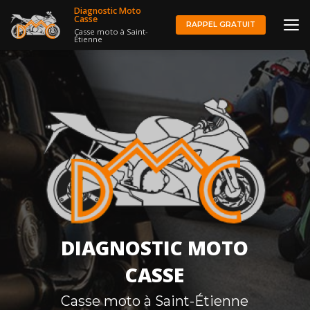
Aller
Diagnostic Moto
au
Casse
RAPPEL GRATUIT
Casse moto à Saint-
contenu
Étienne
principal
DIAGNOSTIC MOTO
CASSE
Casse moto à Saint-Étienne