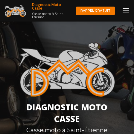
Aller
Diagnostic Moto
au
Casse
RAPPEL GRATUIT
Casse moto à Saint-
contenu
Étienne
principal
DIAGNOSTIC MOTO
CASSE
Casse moto à Saint-Étienne