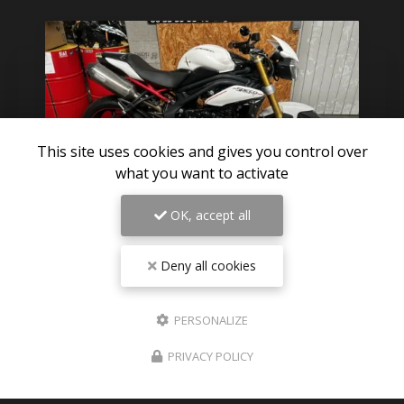
This site uses cookies and gives you control over
what you want to activate
OK, accept all
06/08/2026
Deny all cookies
Pièces détachées TRIUMPH SPEED
TRIPLE 1050 R 2012 disponible sur
Paris
PERSONALIZE
Des nouvelles pièces détachées de triumph speed
PRIVACY POLICY
triple 1050 R 2012 visible en photos sur le site
Expéditions dans toute la France , Dom-tom ,
Europe