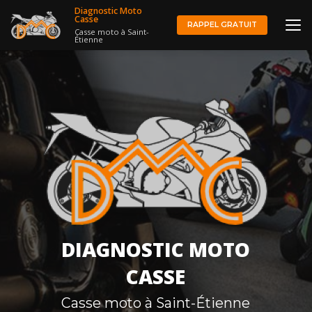
Aller
Diagnostic Moto
au
Casse
RAPPEL GRATUIT
Casse moto à Saint-
contenu
Étienne
principal
DIAGNOSTIC MOTO
CASSE
Casse moto à Saint-Étienne