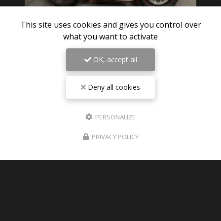
This site uses cookies and gives you control over
what you want to activate
06/08/2026
OK, accept all
Pièces détachées TRIUMPH SPEED
TRIPLE 1050 R 2012 disponible sur
Deny all cookies
Paris
Des nouvelles pièces détachées de triumph speed
triple 1050 R 2012 visible en photos sur le site
PERSONALIZE
Expéditions dans toute la France , Dom-tom ,
Europe
PRIVACY POLICY
TOUTE L'ACTUALITÉ