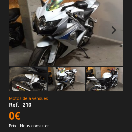
Motos déjà vendues
Ref.
210
0€
Prix
: Nous consulter