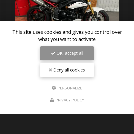
This site uses cookies and gives you control over
what you want to activate
OK, accept all
06/08/2026
Pièces détachées TRIUMPH SPEED
Deny all cookies
TRIPLE 1050 R 2012 disponible sur
Paris
PERSONALIZE
Des nouvelles pièces détachées de triumph speed
triple 1050 R 2012 visible en photos sur le site
PRIVACY POLICY
Expéditions dans toute la France , Dom-tom ,
Europe
TOUTE L'ACTUALITÉ