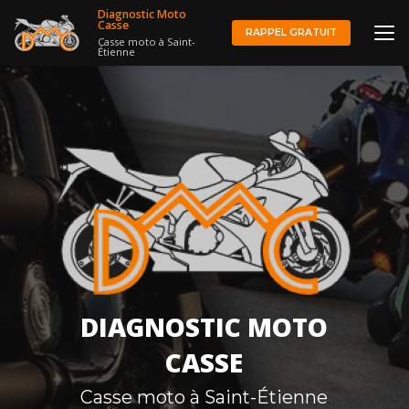
Aller
Diagnostic Moto
au
Casse
RAPPEL GRATUIT
Casse moto à Saint-
contenu
Étienne
principal
DIAGNOSTIC MOTO
CASSE
Casse moto à Saint-Étienne