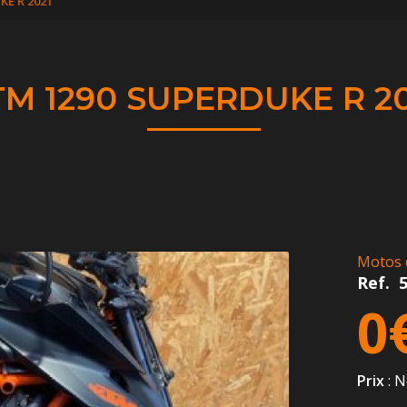
KE R 2021
TM 1290 SUPERDUKE R 20
Motos 
Ref.
0
Prix
: N