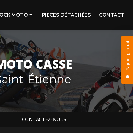
OCK MOTO
PIÈCES DÉTACHÉES
CONTACT
ivage
Rappel gratuit
stock
os déjà vendues
MOTO CASSE
os réservées
aint-Étienne
CONTACTEZ-NOUS