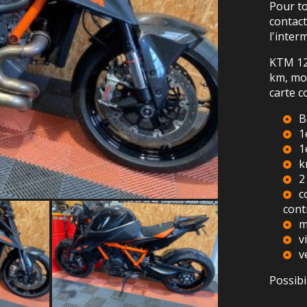
Pour t
contac
l'inter
KTM 12
km, mot
carte c
B
1
1
k
2
c
cont
m
v
v
Possibi