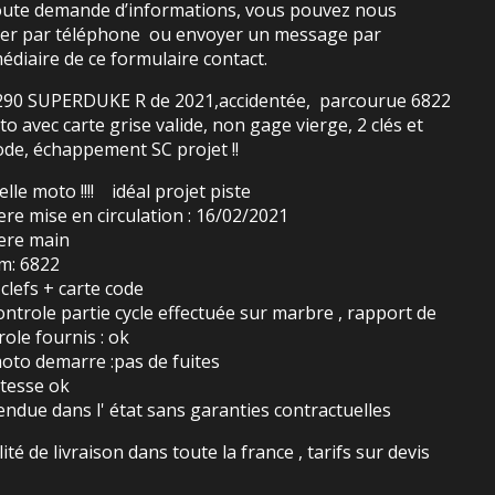
oute demande d’informations, vous pouvez nous
ter par téléphone ou envoyer un message par
médiaire de ce formulaire contact.
90 SUPERDUKE R de 2021,accidentée, parcourue 6822
o avec carte grise valide, non gage vierge, 2 clés et
ode, échappement SC projet !!
elle moto !!!! idéal projet piste
ere mise en circulation : 16/02/2021
ere main
m: 6822
 clefs + carte code
ontrole partie cycle effectuée sur marbre , rapport de
role fournis : ok
oto demarre :pas de fuites
itesse ok
endue dans l' état sans garanties contractuelles
lité de livraison dans toute la france , tarifs sur devis