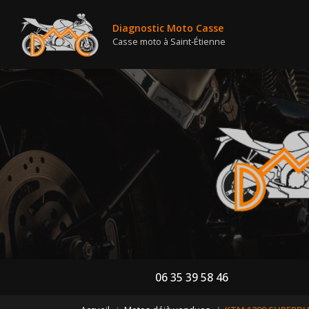
Nav
Aller
au
Diagnostic Moto Casse
contenu
Casse moto à Saint-Étienne
principal
06 35 39 58 46