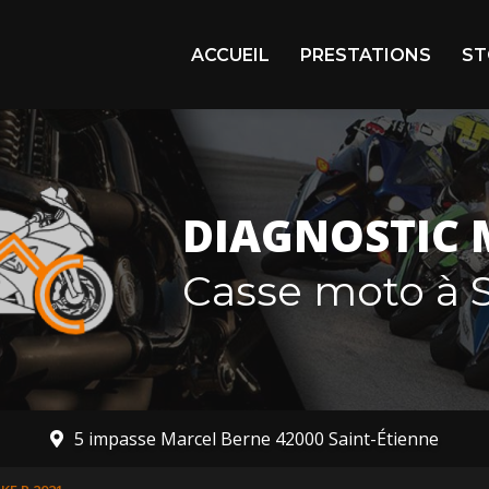
igation principale
ACCUEIL
PRESTATIONS
ST
Arr
En 
Mot
DIAGNOSTIC 
Mot
Casse moto à S
5 impasse Marcel Berne 42000 Saint-Étienne