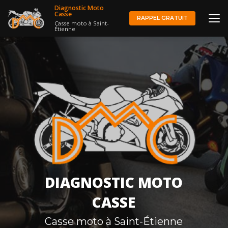
Aller
Diagnostic Moto
au
Casse
RAPPEL GRATUIT
Casse moto à Saint-
contenu
Étienne
principal
DIAGNOSTIC MOTO
CASSE
Casse moto à Saint-Étienne