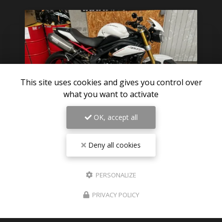
This site uses cookies and gives you control over
what you want to activate
OK, accept all
06/08/2026
Deny all cookies
Pièces détachées TRIUMPH SPEED
TRIPLE 1050 R 2012 disponible sur
Paris
PERSONALIZE
Des nouvelles pièces détachées de triumph speed
PRIVACY POLICY
triple 1050 R 2012 visible en photos sur le site
Expéditions dans toute la France , Dom-tom ,
Europe