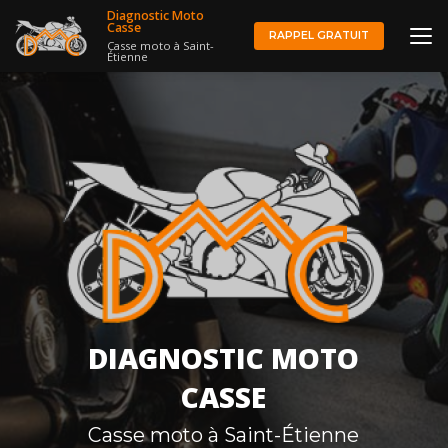
Aller
Diagnostic Moto
au
Casse
RAPPEL GRATUIT
Casse moto à Saint-
contenu
Étienne
principal
DIAGNOSTIC MOTO
CASSE
Casse moto à Saint-Étienne