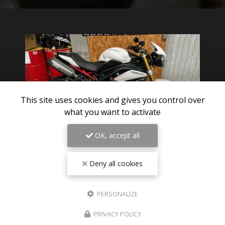
This site uses cookies and gives you control over
what you want to activate
OK, accept all
Deny all cookies
06/08/2026
Pièces détachées TRIUMPH SPEED
TRIPLE 1050 R 2012 disponible sur
PERSONALIZE
Paris
PRIVACY POLICY
Des nouvelles pièces détachées de triumph speed