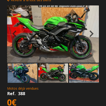
Motos déjà vendues
Ref.
388
0€