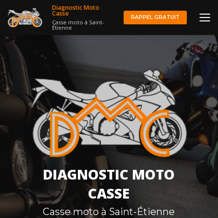
Aller
Diagnostic Moto
au
Casse
RAPPEL GRATUIT
Casse moto à Saint-
contenu
Étienne
principal
DIAGNOSTIC MOTO
CASSE
Casse moto à Saint-Étienne