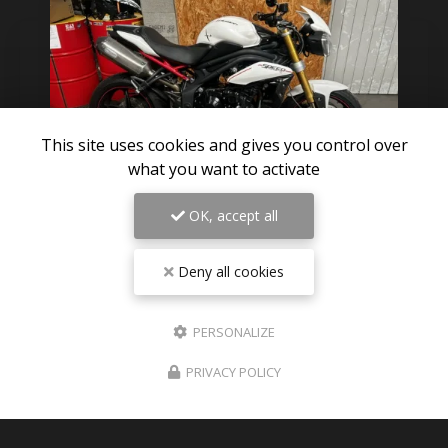
This site uses cookies and gives you control over
what you want to activate
OK, accept all
06/08/2026
Deny all cookies
Pièces détachées TRIUMPH SPEED
TRIPLE 1050 R 2012 disponible sur
Paris
PERSONALIZE
Des nouvelles pièces détachées de triumph speed
triple 1050 R 2012 visible en photos sur le site
PRIVACY POLICY
Expéditions dans toute la France , Dom-tom ,
Europe