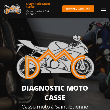
Aller
Diagnostic Moto
au
Casse
RAPPEL GRATUIT
Casse moto à Saint-
contenu
Étienne
principal
DIAGNOSTIC MOTO
CASSE
Casse moto à Saint-Étienne