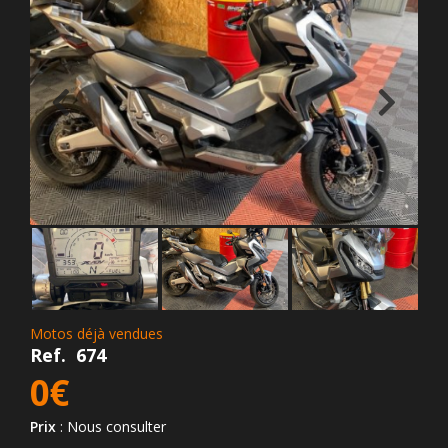
Motos déjà vendues
Ref.
674
0€
Prix
: Nous consulter