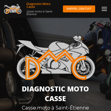
Aller
Diagnostic Moto
au
Casse
RAPPEL GRATUIT
Casse moto à Saint-
contenu
Étienne
principal
DIAGNOSTIC MOTO
CASSE
Casse moto à Saint-Étienne