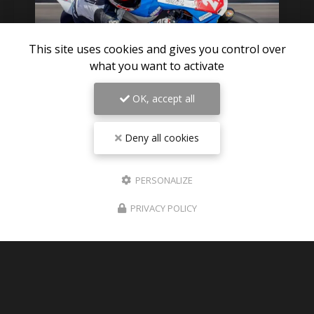
This site uses cookies and gives you control over
what you want to activate
OK, accept all
05/08/2026
NOUVELLES ARRIVAGES DE MOTOS
Deny all cookies
PROCHAINEMENT A Saint Etienne
Diagnostic Moto Casse vous propose un
nouvel
PERSONALIZE
arrivage de moto prochainement en stock à
Saint etienne
Votre
casse moto à Saint-
PRIVACY POLICY
etienne
vous indique l'arrivage de…
TOUTE L'ACTUALITÉ