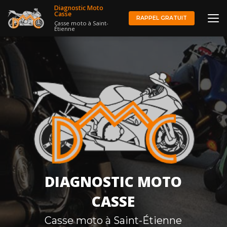
Aller
Diagnostic Moto
au
Casse
RAPPEL GRATUIT
Casse moto à Saint-
contenu
Étienne
principal
DIAGNOSTIC MOTO
CASSE
Casse moto à Saint-Étienne