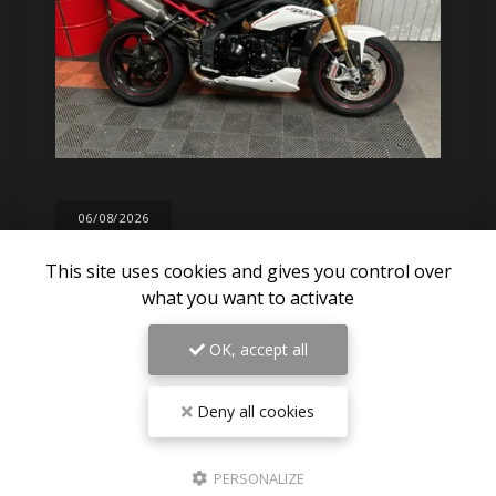
06/08/2026
Pièces détachées TRIUMPH SPEED
TRIPLE 1050 R 2012 disponible sur
This site uses cookies and gives you control over
Paris
what you want to activate
Des nouvelles pièces détachées de triumph speed
triple 1050 R 2012 visible en photos sur le site
OK, accept all
Expéditions dans toute la France , Dom-tom ,
Europe
Deny all cookies
TOUTE L'ACTUALITÉ
PERSONALIZE