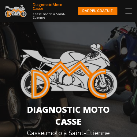
Aller
Diagnostic Moto
au
Casse
RAPPEL GRATUIT
Casse moto à Saint-
contenu
Étienne
principal
DIAGNOSTIC MOTO
CASSE
Casse moto à Saint-Étienne