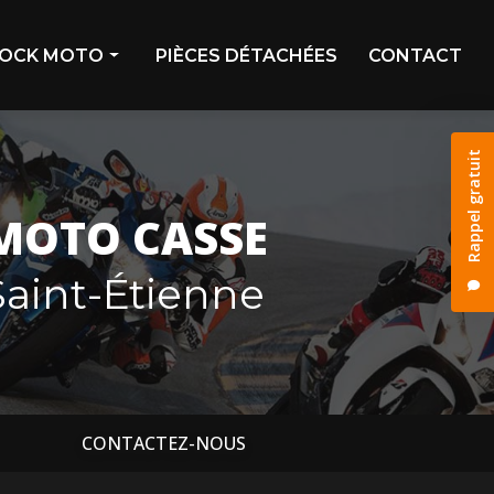
OCK MOTO
PIÈCES DÉTACHÉES
CONTACT
ivage
Rappel gratuit
stock
os déjà vendues
MOTO CASSE
os réservées
aint-Étienne
CONTACTEZ-NOUS