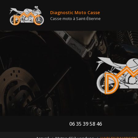
Nav
Aller
au
Diagnostic Moto Casse
contenu
Casse moto à Saint-Étienne
principal
06 35 39 58 46