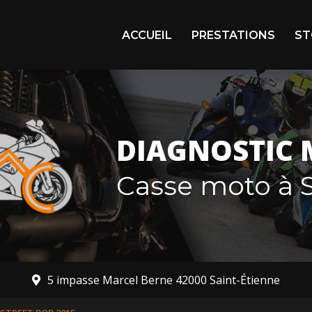
igation principale
ACCUEIL
PRESTATIONS
ST
Arr
En 
Mot
DIAGNOSTIC 
Mot
Casse moto à S
5 impasse Marcel Berne 42000 Saint-Étienne