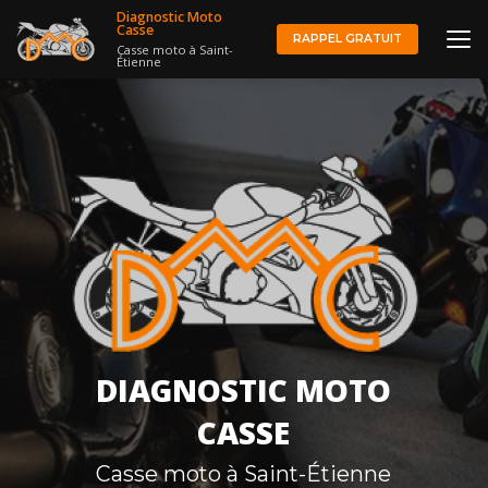
Aller
Diagnostic Moto
au
Casse
RAPPEL GRATUIT
Casse moto à Saint-
contenu
Étienne
principal
DIAGNOSTIC MOTO
CASSE
Casse moto à Saint-Étienne