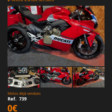
Motos déjà vendues
Ref.
739
0€