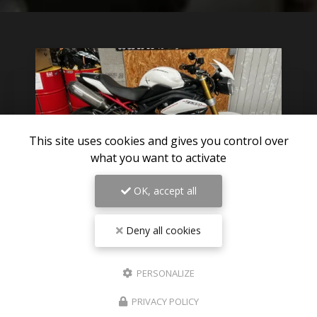
This site uses cookies and gives you control over
what you want to activate
OK, accept all
Deny all cookies
06/08/2026
Pièces détachées TRIUMPH SPEED
TRIPLE 1050 R 2012 disponible sur
PERSONALIZE
Paris
PRIVACY POLICY
Des nouvelles pièces détachées de triumph speed