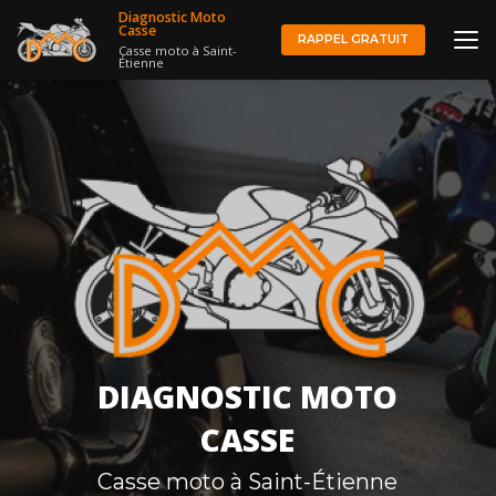
Aller
Diagnostic Moto
au
Casse
RAPPEL GRATUIT
Casse moto à Saint-
contenu
Étienne
principal
DIAGNOSTIC MOTO
CASSE
Casse moto à Saint-Étienne