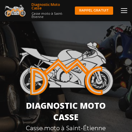
Aller
Diagnostic Moto
au
Casse
RAPPEL GRATUIT
Casse moto à Saint-
contenu
Étienne
principal
DIAGNOSTIC MOTO
CASSE
Casse moto à Saint-Étienne