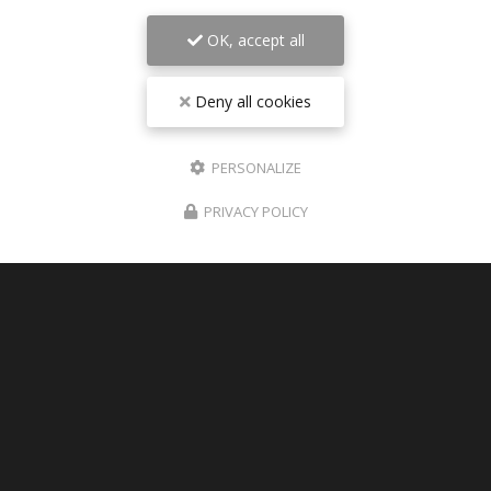
OK, accept all
Deny all cookies
PERSONALIZE
PRIVACY POLICY
06/08/2026
Pièces détachées TRIUMPH SPEED
TRIPLE 1050 R 2012 disponible sur
Paris
Des nouvelles pièces détachées de triumph speed
triple 1050 R 2012 visible en photos sur le site
Expéditions dans toute la France , Dom-tom ,
Europe
TOUTE L'ACTUALITÉ