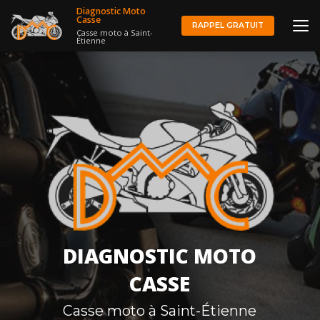
Aller
Diagnostic Moto
au
Casse
RAPPEL GRATUIT
Casse moto à Saint-
contenu
Étienne
principal
DIAGNOSTIC MOTO
CASSE
Casse moto à Saint-Étienne