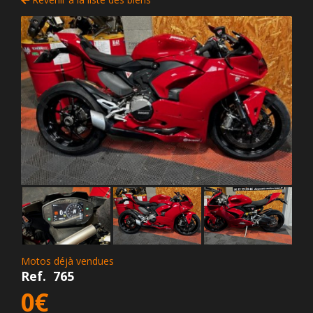
Motos déjà vendues
Ref.
765
0€