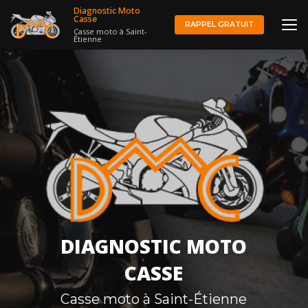
Aller
Diagnostic Moto
au
Casse
RAPPEL GRATUIT
Casse moto à Saint-
contenu
Étienne
principal
DIAGNOSTIC MOTO
CASSE
Casse moto à Saint-Étienne