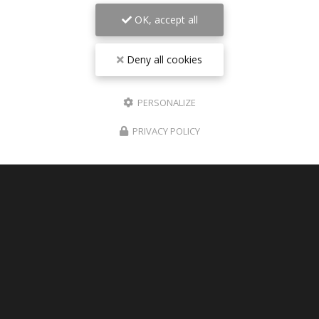
OK, accept all
Deny all cookies
PERSONALIZE
PRIVACY POLICY
06/08/2026
Pièces détachées TRIUMPH 1200 RS
2025 disponible sur Paris
les pièces détachées pour TRIUMPH SPEED
TRIPLE 1200 RS 2025 sont disponible sur la
boutique , rubrique : PIECES DETACHEES
TOUTE L'ACTUALITÉ