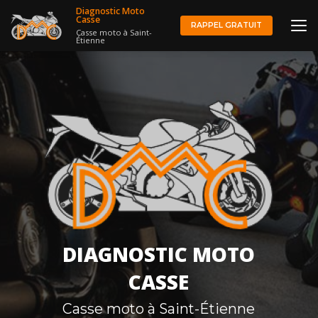
Aller
Diagnostic Moto
au
Casse
RAPPEL GRATUIT
Casse moto à Saint-
contenu
Étienne
principal
DIAGNOSTIC MOTO
CASSE
Casse moto à Saint-Étienne