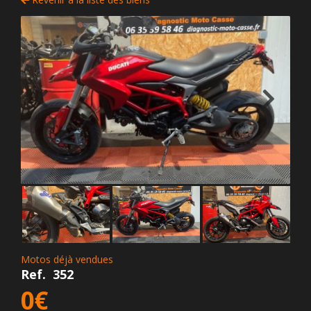
Motos déjà vendues
Ref.
352
0€