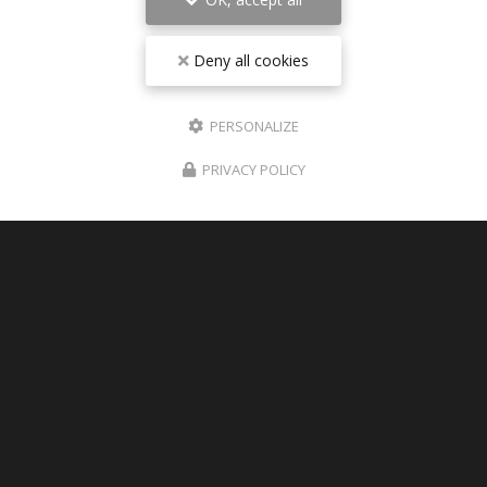
Deny all cookies
PERSONALIZE
PRIVACY POLICY
06/08/2026
Pièces détachées TRIUMPH 1200 RS
2025 disponible sur Paris
les pièces détachées pour TRIUMPH SPEED
TRIPLE 1200 RS 2025 sont disponible sur la
boutique , rubrique : PIECES DETACHEES
TOUTE L'ACTUALITÉ