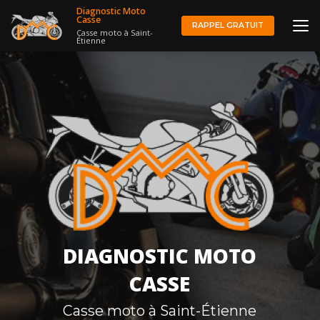
Aller
Diagnostic Moto
au
Casse
RAPPEL GRATUIT
Casse moto à Saint-
contenu
Étienne
principal
DIAGNOSTIC MOTO
CASSE
Casse moto à Saint-Étienne