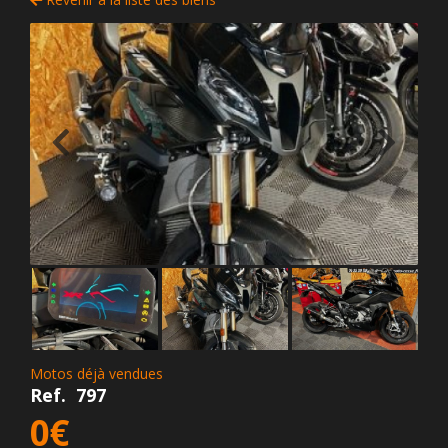
Motos déjà vendues
Ref.
797
0€